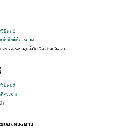
กวีนิพนธ์
นังสือดีที่ควรอ่าน
อาศัย คือครอบคลุมถึงวิถีชีวิต สังคมในอดีต…
้
กวีนิพนธ์
ที่ควรอ่าน
ล้ว”
เมฆและดวงดาว