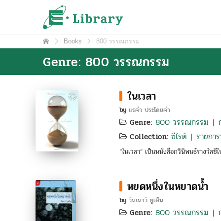
Skip
e-Library
ศูนย์วิทยบริการ โรงเรียนมหิดลวิทยานุสรณ์
to
content
Books
800 วรรณกรรม
Genre: 800 วรรณกรรม
ในเวลา
by
แรคำ ประโดยคำ
800 วรรณกรรม
Genre:
|
ซีไรต์
รายการห
Collection:
|
“ในเวลา” เป็นหนังสือกวีนิพนธ์รางวัลซีไ
หยดหนึ่งในหยาดน้ำ
by
วันเนาว์ ยูเด็น
800 วรรณกรรม
Genre:
|