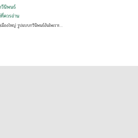
กวีนิพนธ์
ที่ควรอ่าน
่เมืองใหญ่ รูปแบบกวีนิพนธ์อันไพเราะ…