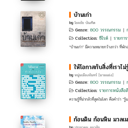
บ้านเก่า
by
โชคชัย บัณฑิต
800 วรรณกรรม
Genre:
|
ซีไรต์
รายการห
Collection:
|
“บ้านเก่า” มีความหมายกว้างกว่า ที่พัก
ให้โอกาสกับสิ่งที่เราไม่รู
by
หนุ่มเมืองจันทร์ [นามแฝง]
800 วรรณกรรม
Genre:
|
รายการหนังสือดี
Collection:
ความรู้ที่น่ากลัวที่สุดในโลก คือคำว่า “รู้แ
ก้อนดิน ก้อนหิน มวล
by
ประชาคม ลุนาชัย