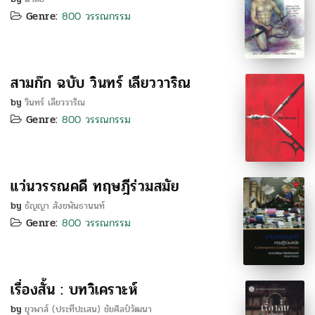
Genre:
800 วรรณกรรม
สามก๊ก ฉบับ วินทร์ เลียววาริณ
by
วินทร์ เลียววาริณ
Genre:
800 วรรณกรรม
แว่นวรรณคดี ทฤษฎีร่วมสมัย
by
ธัญญา สังขพันธานนท์
Genre:
800 วรรณกรรม
เรื่องสั้น : บทวิเคราะห์
by
ยุวพาส์ (ประทีปะเสน) ชัยศิลป์วัฒนา