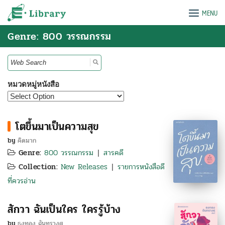
Skip
e-Library
MENU
to
content
Genre: 800 วรรณกรรม
Search
for:
หมวดหมู่หนังสือ
โตขึ้นมาเป็นความสุข
by
คิดมาก
Genre:
800 วรรณกรรม
สารคดี
|
Collection:
New Releases
รายการหนังสือดี
|
ที่ควรอ่าน
สักวา ฉันเป็นใคร ใครรู้บ้าง
by
ธงทอง ฉันทรางศุ