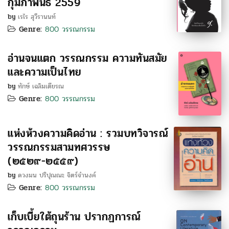
กุมภาพันธ์ 2559
by
เรไร สุวีรานนท์
Genre:
800 วรรณกรรม
อ่านจนแตก วรรณกรรม ความทันสมัย
และความเป็นไทย
by
ทักษ์ เฉลิมเตียรณ
Genre:
800 วรรณกรรม
แห่งห้วงความคิดอ่าน : รวมบทวิจารณ์
วรรณกรรมสามทศวรรษ
(๒๕๒๙-๒๕๕๙)
by
ดวงมน ปริปุณณะ จิตร์จำนงค์
Genre:
800 วรรณกรรม
เก็บเบี้ยใต้ถุนร้าน ปรากฏการณ์