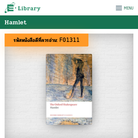
Skip
e-Library
MENU
to
content
Hamlet
รหัสหนังสือดีที่ควรอ่าน:
F01311