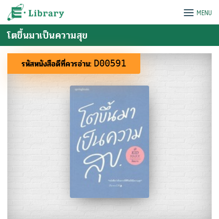
Skip
e-Library
MENU
to
content
โตขึ้นมาเป็นความสุข
รหัสหนังสือดีที่ควรอ่าน:
D00591