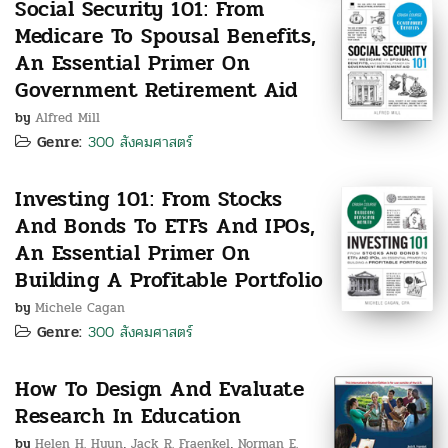
Social Security 101: From
Medicare To Spousal Benefits,
An Essential Primer On
Government Retirement Aid
by
Alfred Mill
Genre:
300 สังคมศาสตร์
Investing 101: From Stocks
And Bonds To ETFs And IPOs,
An Essential Primer On
Building A Profitable Portfolio
by
Michele Cagan
Genre:
300 สังคมศาสตร์
How To Design And Evaluate
Research In Education
by
Helen H. Hyun
Jack R. Fraenkel
Norman E.
,
,