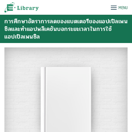
Skip
e-Library
MENU
to
content
การศึกษาอัตราการลดของแบตเตอรีของแอปเปิลเพน
ซิลและทําแอปพลิเคชันบอกระยะเวลาในการใช้
แอปเปิลเพนซิล