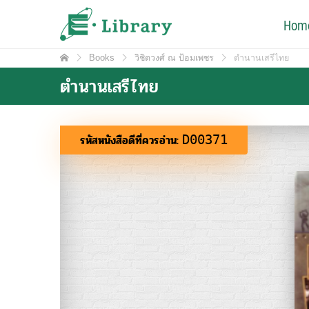
Skip
e-Library
Hom
ศูนย์วิทยบริการ โรงเรียนมหิดลวิทยานุสรณ์
to
content
Books
วิชิตวงศ์ ณ ป้อมเพชร
ตำนานเสรีไทย
ตำนานเสรีไทย
รหัสหนังสือดีที่ควรอ่าน:
D00371