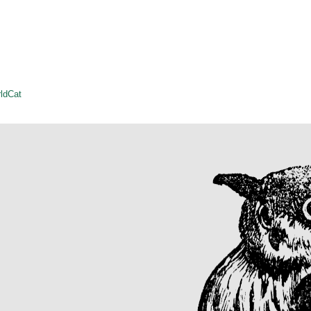
ldCat