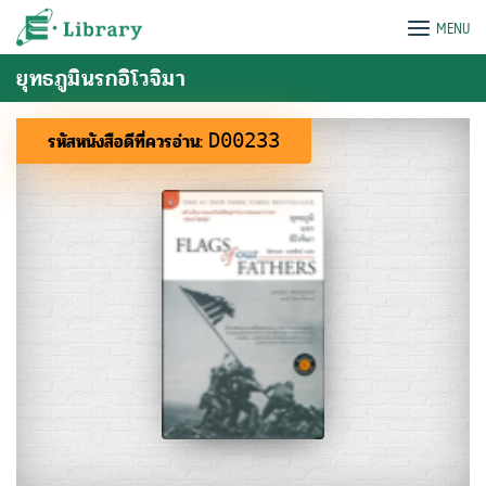
Skip
e-Library
MENU
to
content
ยุทธภูมินรกอิโวจิมา
รหัสหนังสือดีที่ควรอ่าน:
D00233