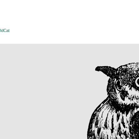
ldCat