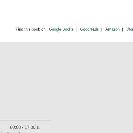
Find this book on
Google Books
|
Goodreads
|
Amazon
|
Wor
ย์ 09:00 - 17:00 น.