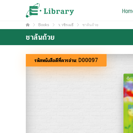
Skip
e-Library
Hom
ศูนย์วิทยบริการ โรงเรียนมหิดลวิทยานุสรณ์
to
content
Books
ว.วชิรเมธี
ชาล้นถ้วย
ชาล้นถ้วย
รหัสหนังสือดีที่ควรอ่าน:
D00097