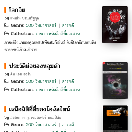
โลกจิต
by
แทนไท ประเสริฐกุล
Genre:
500 วิทยาศาสตร์
สารคดี
|
Collection:
รายการหนังสือดีที่ควรอ่าน
ภายใต้รังแคของคุณลงไปเพียงไม่กี่เซ็นต์ ยังมีโลกอีกโลกหนึ่ง
รอคอยให้เข้าไปสำรวจ…
ประวัติย่อของหลุมดำ
by
คิพ เอส ธอร์น
Genre:
500 วิทยาศาสตร์
สารคดี
|
Collection:
รายการหนังสือดีที่ควรอ่าน
เหนือมิติที่สี่ของไอน์สไตน์
by
มิชิโอะ คากุ
เจนนิเฟอร์ ทอมป์สัน
,
Genre:
500 วิทยาศาสตร์
สารคดี
|