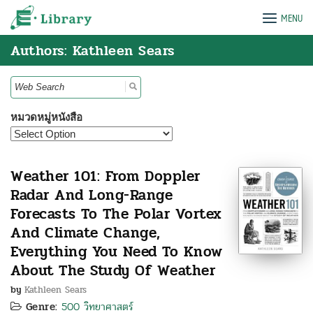
Skip
e-Library
MENU
to
content
Authors: Kathleen Sears
Search
for:
หมวดหมู่หนังสือ
Weather 101: From Doppler
Radar And Long-Range
Forecasts To The Polar Vortex
And Climate Change,
Everything You Need To Know
About The Study Of Weather
by
Kathleen Sears
Genre:
500 วิทยาศาสตร์