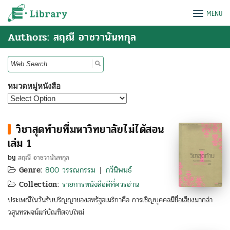
Skip
e-Library
MENU
to
content
Authors: สฤณี อาชวานันทกุล
Search
for:
หมวดหมู่หนังสือ
วิชาสุดท้ายที่มหาวิทยาลัยไม่ได้สอน
เล่ม 1
by
สฤณี อาชวานันทกุล
Genre:
800 วรรณกรรม
กวีนิพนธ์
|
Collection:
รายการหนังสือดีที่ควรอ่าน
ประเพณีในวันรับปริญญาของสหรัฐอเมริกาคือ การเชิญบุคคลมีชื่อเสียงมากล่า
วสุนทรพจน์แก่บัณฑิตจบใหม่