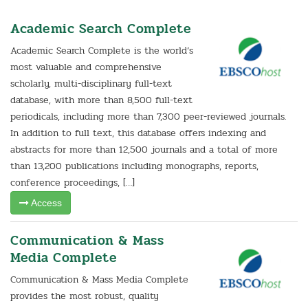
Academic Search Complete
Academic Search Complete is the world’s
most valuable and comprehensive
scholarly, multi-disciplinary full-text
database, with more than 8,500 full-text
periodicals, including more than 7,300 peer-reviewed journals.
In addition to full text, this database offers indexing and
abstracts for more than 12,500 journals and a total of more
than 13,200 publications including monographs, reports,
conference proceedings, […]
Access
Communication & Mass
Media Complete
Communication & Mass Media Complete
provides the most robust, quality