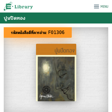
Skip
e-Library
MENU
to
content
ปูนปิดทอง
รหัสหนังสือดีที่ควรอ่าน:
F01306