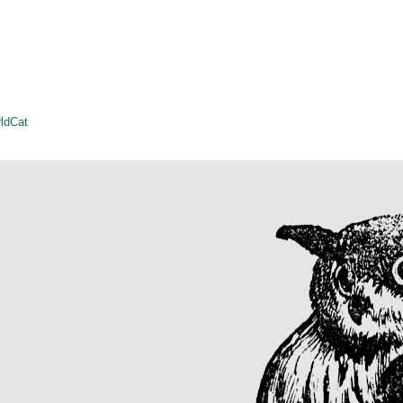
ldCat