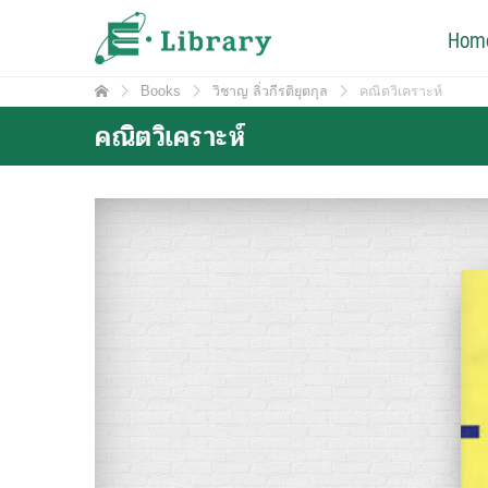
Skip
e-Library
Hom
ศูนย์วิทยบริการ โรงเรียนมหิดลวิทยานุสรณ์
to
content
Books
วิชาญ ลิ่วกีรติยุตกุล
คณิตวิเคราะห์
คณิตวิเคราะห์