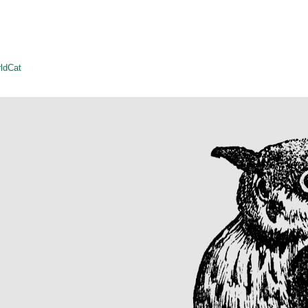
ldCat