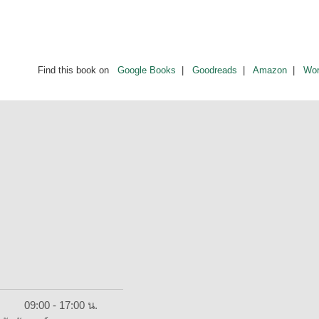
Find this book on
Google Books
|
Goodreads
|
Amazon
|
Wor
ย์ 09:00 - 17:00 น.