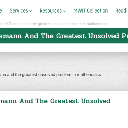
e
Services
Resources
MWIT Collection
Readi
nhard Riemann and the greatest unsolved problem in mathematics
iemann And The Greatest Unsolved P
emann And The Greatest Unsolved