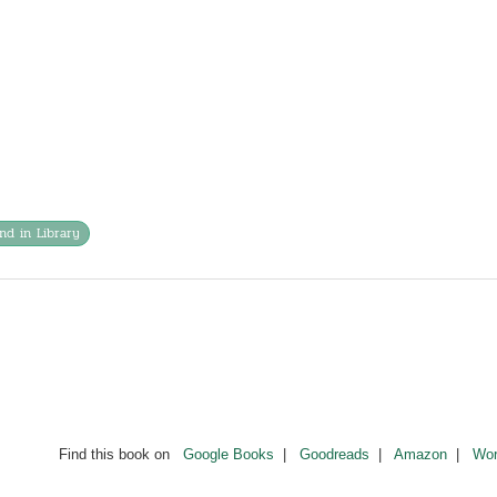
ind in Library
Find this book on
Google Books
|
Goodreads
|
Amazon
|
Wor