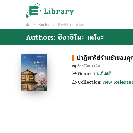
Skip
e-Library
ศูนย์วิทยบริการ โรงเรียนมหิดลวิทยานุสรณ์
to
content
Books
ฮิงาชิโนะ เคโงะ
Authors: ฮิงาชิโนะ เคโงะ
ปาฏิหาริย์ร้านชำของค
by
ฮิงาชิโนะ เคโงะ
บันเทิงคดี
Genre:
New Release
Collection: