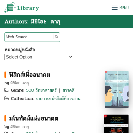
Skip
e-Library
MENU
to
content
Authors: มิชิโอะ คากุ
Search
for:
หมวดหมู่หนังสือ
ฟิสิกส์เพื่ออนาคต
by
มิชิโอะ คากุ
Genre:
500 วิทยาศาสตร์
สารคดี
|
Collection:
รายการหนังสือดีที่ควรอ่าน
มโนทัศน์แห่งอนาคต
by
มิชิโอะ คากุ