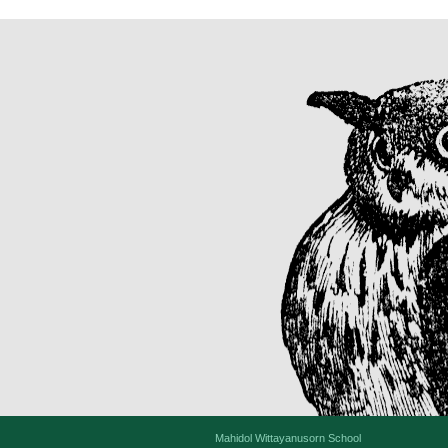
Mahidol Wittayanusorn School