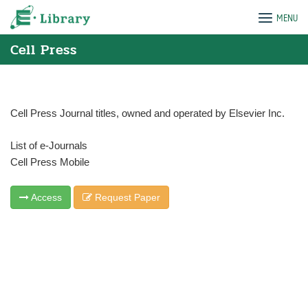
Skip
e-Library
MENU
to
content
Cell Press
Cell Press Journal titles, owned and operated by Elsevier Inc.
List of e-Journals
Cell Press Mobile
Access
Request Paper