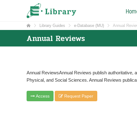
Skip
e-Library
Hom
ศูนย์วิทยบริการ โรงเรียนมหิดลวิทยานุสรณ์
to
content
Library Guides
e-Database (MU)
Annual Revi
Annual Reviews
Annual ReviewsAnnual Reviews publish authoritative, ana
Physical, and Social Sciences. Annual Reviews publicatio
Access
Request Paper