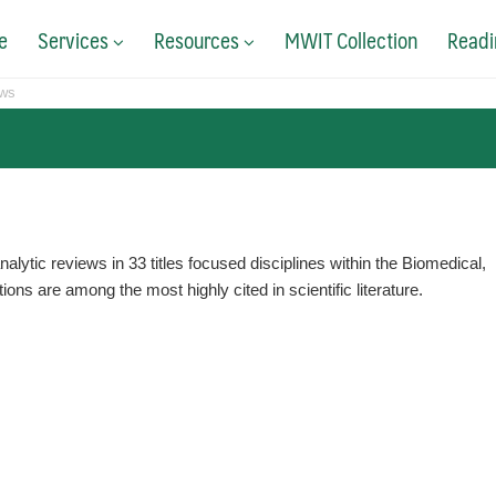
e
Services
Resources
MWIT Collection
Readi
ews
lytic reviews in 33 titles focused disciplines within the Biomedical,
ns are among the most highly cited in scientific literature.